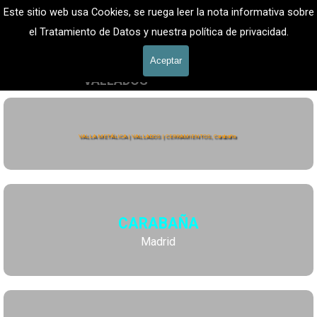
Vaya al Contenido
VALLADOS METALICOS MADRID - VALLADO DE 
Este sitio web usa Cookies, se ruega leer la nota informativa sobre
FINCAS
Valla Hercules, Vallado de fincas
el Tratamiento de Datos y nuestra política de privacidad.
Saltar menú
601 900 178
Aceptar
VALLADOS
Valla Hércules
VALLA METÁLICA | VALLADOS | CERRAMIENTOS, Carabaña
CARABAÑA
Madrid