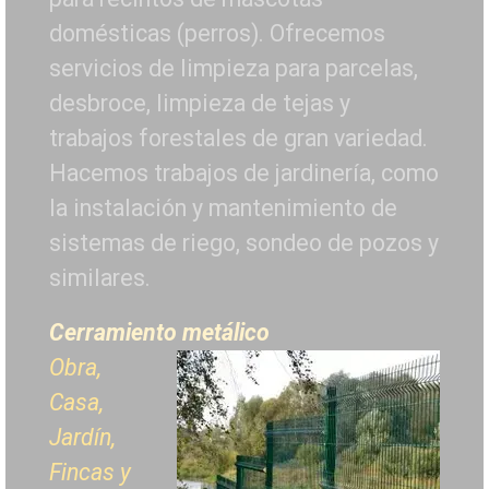
domésticas (perros). Ofrecemos
servicios de limpieza para parcelas,
desbroce, limpieza de tejas y
trabajos forestales de
gran variedad.
Hacemos trabajos de jardinería, como
la instalación y mantenimiento de
sistemas de riego, sondeo de pozos y
similares.
Cerramiento metálico
Obra,
Casa,
Jardín,
Fincas y