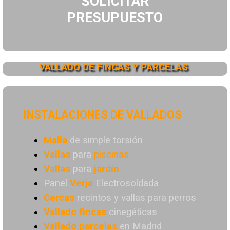
SOLICITAR
PRESUPUESTO
VALLADO DE FINCAS Y PARCELAS
INSTALACIONES DE VALLADOS
Malla
de simple torsión
Vallas
para
piscinas
Vallas
para
jardín
Panel
Verja
Electrosoldada
Cercas
recintos y vallas para perros
Vallado
fincas
cinegéticas
Vallado
parcelas
en Madrid