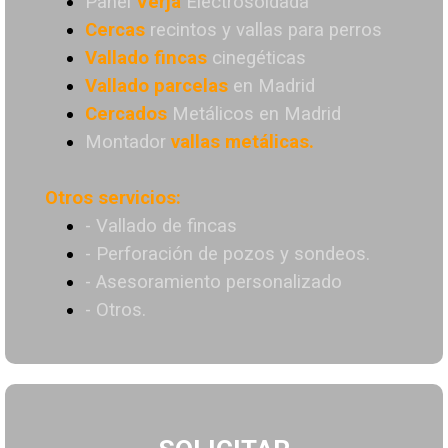
Panel
Verja
Electrosoldada
Cercas
recintos y vallas para perros
Vallado
fincas
cinegéticas
Vallado
parcelas
en Madrid
Cercados
Metálicos en Madrid
Montador
vallas metálicas.
Otros servicios:
- Vallado de fincas
- Perforación de pozos y sondeos.
- Asesoramiento personalizado
- Otros.