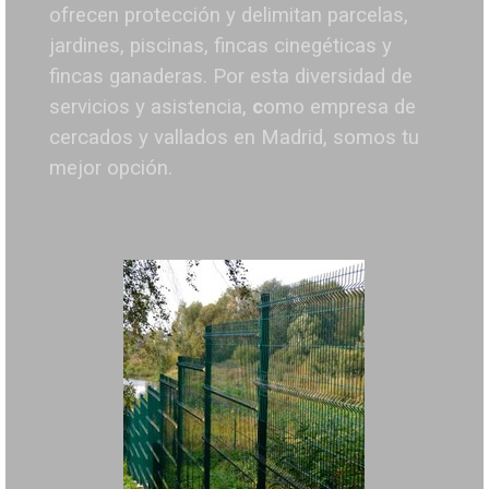
ofrecen protección y delimitan parcelas,
jardines, piscinas, fincas cinegéticas y
fincas ganaderas.
Por esta diversidad de
servicios y asistencia,
c
omo empresa de
cercados y vallados en Madrid, somos tu
mejor opción.