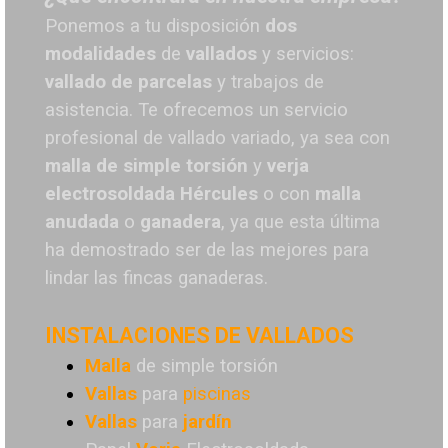
Ponemos a tu disposición
dos
modalidades
de
vallados
y servicios:
vallado de parcelas
y trabajos de
asistencia. Te o
frecemos un servicio
profesional de vallado variado, ya sea con
malla de simple torsión
y
verja
electrosoldada
Hércules
o
con
malla
anudada
o
ganadera
, ya que esta última
ha demostrado ser de las mejores para
lindar las fincas ganaderas.
INSTALACIONES DE VALLADOS
Malla
de simple torsión
Vallas
para
piscinas
Vallas
para
jardín