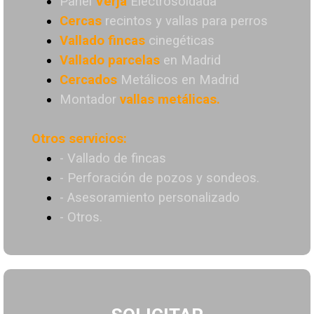
Panel
Verja
Electrosoldada
Cercas
recintos y vallas para perros
Vallado
fincas
cinegéticas
Vallado
parcelas
en Madrid
Cercados
Metálicos en Madrid
Montador
vallas metálicas.
Otros servicios:
- Vallado de fincas
- Perforación de pozos y sondeos.
- Asesoramiento personalizado
- Otros.