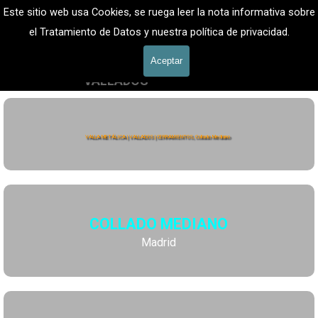
Vaya al Contenido
VALLADOS METALICOS MADRID - VALLADO DE 
Este sitio web usa Cookies, se ruega leer la nota informativa sobre
FINCAS
Valla Hercules, Vallado de fincas
el Tratamiento de Datos y nuestra política de privacidad.
Saltar menú
601 900 178
Aceptar
VALLADOS
Valla Hércules
VALLA METÁLICA | VALLADOS | CERRAMIENTOS, Collado Mediano
COLLADO MEDIANO
Madrid