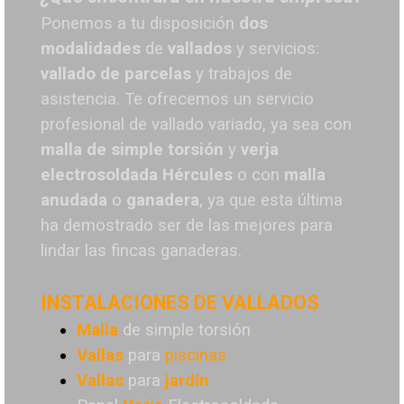
Ponemos a tu disposición
dos
modalidades
de
vallados
y servicios:
vallado de parcelas
y trabajos de
asistencia. Te o
frecemos un servicio
profesional de vallado variado, ya sea con
malla de simple torsión
y
verja
electrosoldada
Hércules
o
con
malla
anudada
o
ganadera
, ya que esta última
ha demostrado ser de las mejores para
lindar las fincas ganaderas.
INSTALACIONES DE VALLADOS
Malla
de simple torsión
Vallas
para
piscinas
Vallas
para
jardín