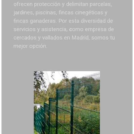
ofrecen protección y delimitan parcelas,
jardines, piscinas, fincas cinegéticas y
fincas ganaderas.
Por esta diversidad de
servicios y asistencia,
c
omo empresa de
cercados y vallados en Madrid, somos tu
mejor opción.