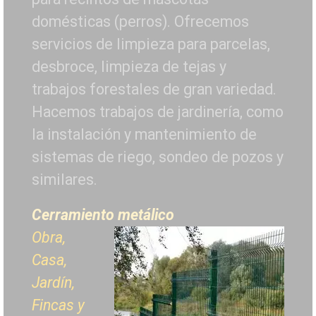
domésticas (perros). Ofrecemos
servicios de limpieza para parcelas,
desbroce, limpieza de tejas y
trabajos forestales de
gran variedad.
Hacemos trabajos de jardinería, como
la instalación y mantenimiento de
sistemas de riego, sondeo de pozos y
similares.
Cerramiento metálico
Obra,
Casa,
Jardín,
Fincas y