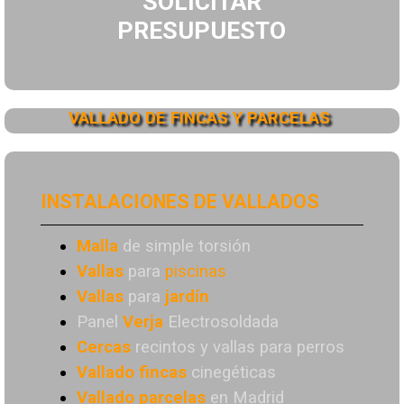
SOLICITAR
PRESUPUESTO
VALLADO DE FINCAS Y PARCELAS
INSTALACIONES DE VALLADOS
Malla
de simple torsión
Vallas
para
piscinas
Vallas
para
jardín
Panel
Verja
Electrosoldada
Cercas
recintos y vallas para perros
Vallado
fincas
cinegéticas
Vallado
parcelas
en Madrid