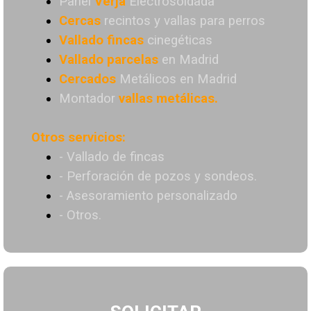
Panel
Verja
Electrosoldada
Cercas
recintos y vallas para perros
Vallado
fincas
cinegéticas
Vallado
parcelas
en Madrid
Cercados
Metálicos en Madrid
Montador
vallas metálicas.
Otros servicios:
- Vallado de fincas
- Perforación de pozos y sondeos.
- Asesoramiento personalizado
- Otros.