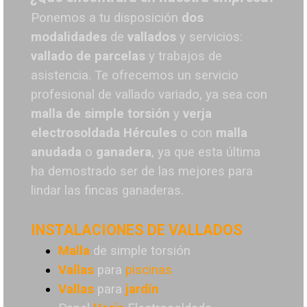
Ponemos a tu disposición
dos
modalidades
de
vallados
y servicios:
vallado de parcelas
y trabajos de
asistencia. Te o
frecemos un servicio
profesional de vallado variado, ya sea con
malla de simple torsión
y
verja
electrosoldada
Hércules
o
con
malla
anudada
o
ganadera
, ya que esta última
ha demostrado ser de las mejores para
lindar las fincas ganaderas.
INSTALACIONES DE VALLADOS
Malla
de simple torsión
Vallas
para
piscinas
Vallas
para
jardín