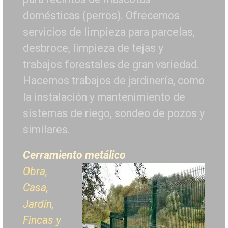
domésticas (perros). Ofrecemos
servicios de limpieza para parcelas,
desbroce, limpieza de tejas y
trabajos forestales de
gran variedad.
Hacemos trabajos de jardinería, como
la instalación y mantenimiento de
sistemas de riego, sondeo de pozos y
similares.
Cerramiento metálico
Obra,
Casa,
Jardín,
Fincas y