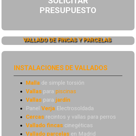
SOLICITAR
PRESUPUESTO
VALLADO DE FINCAS Y PARCELAS
INSTALACIONES DE VALLADOS
Malla
de simple torsión
Vallas
para
piscinas
Vallas
para
jardín
Panel
Verja
Electrosoldada
Cercas
recintos y vallas para perros
Vallado
fincas
cinegéticas
Vallado
parcelas
en Madrid