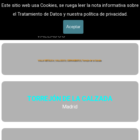
Vaya al Contenido
VALLADOS METALICOS MADRID - VALLADO DE 
Este sitio web usa Cookies, se ruega leer la nota informativa sobre
FINCAS
Valla Hercules, Vallado de fincas
el Tratamiento de Datos y nuestra política de privacidad.
Saltar menú
601 900 178
Aceptar
VALLADOS
Valla Hércules
VALLA METÁLICA | VALLADOS | CERRAMIENTOS, Torrejón de la Calzada
TORREJÓN DE LA CALZADA
Madrid