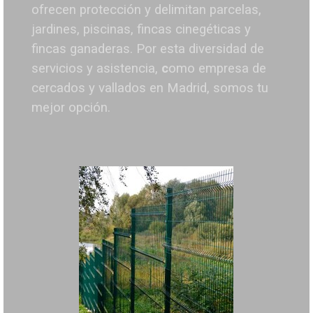
ofrecen protección y delimitan parcelas,
jardines, piscinas, fincas cinegéticas y
fincas ganaderas.
Por esta diversidad de
servicios y asistencia,
c
omo empresa de
cercados y vallados en Madrid, somos tu
mejor opción.