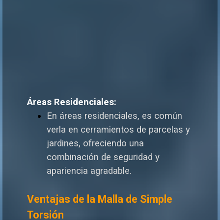
debido
a
su
resistencia
y
durabilidad.
Áreas Residenciales:
En áreas residenciales, es común
verla en cerramientos de parcelas y
jardines, ofreciendo una
combinación de seguridad y
apariencia agradable.
Ventajas de la Malla de Simple
Torsión