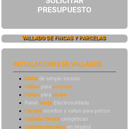
SOLICITAR
PRESUPUESTO
VALLADO DE FINCAS Y PARCELAS
INSTALACIONES DE VALLADOS
Malla
de simple torsión
Vallas
para
piscinas
Vallas
para
jardín
Panel
Verja
Electrosoldada
Cercas
recintos y vallas para perros
Vallado
fincas
cinegéticas
Vallado
parcelas
en Madrid