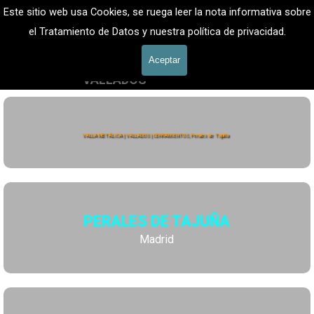
Vaya al Contenido
VALLADOS METALICOS MADRID - VALLADO DE 
Este sitio web usa Cookies, se ruega leer la nota informativa sobre
FINCAS
Valla Hercules, Vallado de fincas
el Tratamiento de Datos y nuestra política de privacidad.
Saltar menú
601 900 178
Aceptar
VALLADOS
Valla Hércules
VALLA METÁLICA | VALLADOS | CERRAMIENTOS, Perales de Tajuña
PERALES DE TAJUÑA
Madrid