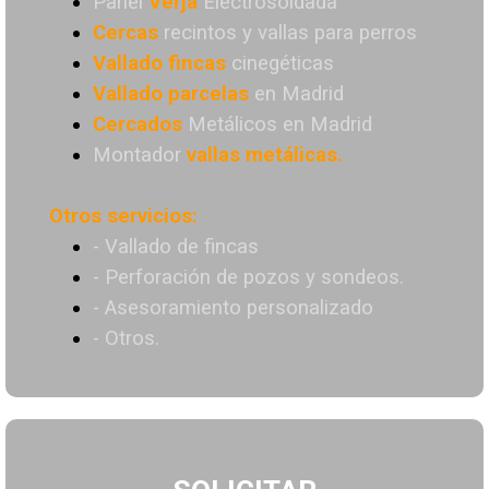
Panel
Verja
Electrosoldada
Cercas
recintos y vallas para perros
Vallado
fincas
cinegéticas
Vallado
parcelas
en Madrid
Cercados
Metálicos en Madrid
Montador
vallas metálicas.
Otros servicios:
- Vallado de fincas
- Perforación de pozos y sondeos.
- Asesoramiento personalizado
- Otros.