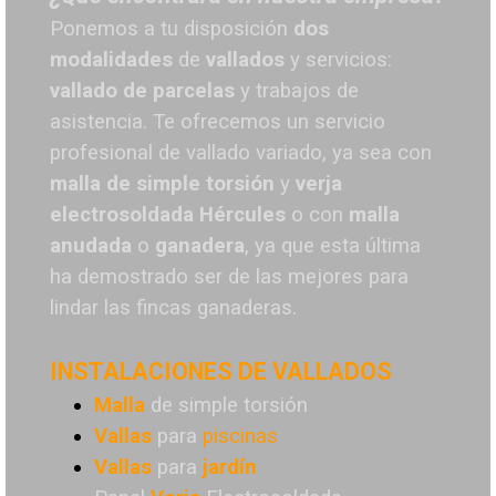
Ponemos a tu disposición
dos
modalidades
de
vallados
y servicios:
vallado de parcelas
y trabajos de
asistencia. Te o
frecemos un servicio
profesional de vallado variado, ya sea con
malla de simple torsión
y
verja
electrosoldada
Hércules
o
con
malla
anudada
o
ganadera
, ya que esta última
ha demostrado ser de las mejores para
lindar las fincas ganaderas.
INSTALACIONES DE VALLADOS
Malla
de simple torsión
Vallas
para
piscinas
Vallas
para
jardín