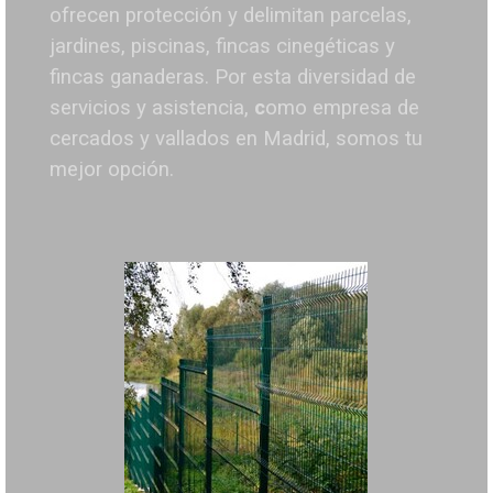
ofrecen protección y delimitan parcelas,
jardines, piscinas, fincas cinegéticas y
fincas ganaderas.
Por esta diversidad de
servicios y asistencia,
c
omo empresa de
cercados y vallados en Madrid, somos tu
mejor opción.