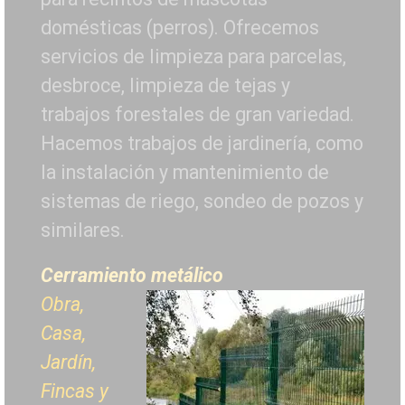
domésticas (perros). Ofrecemos
servicios de limpieza para parcelas,
desbroce, limpieza de tejas y
trabajos forestales de
gran variedad.
Hacemos trabajos de jardinería, como
la instalación y mantenimiento de
sistemas de riego, sondeo de pozos y
similares.
Cerramiento metálico
Obra,
Casa,
Jardín,
Fincas y