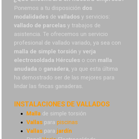
Ponemos a tu disposición
dos
modalidades
de
vallados
y servicios:
vallado de parcelas
y trabajos de
asistencia. Te o
frecemos un servicio
profesional de vallado variado, ya sea con
malla de simple torsión
y
verja
electrosoldada
Hércules
o
con
malla
anudada
o
ganadera
, ya que esta última
ha demostrado ser de las mejores para
lindar las fincas ganaderas.
INSTALACIONES DE VALLADOS
Malla
de simple torsión
Vallas
para
piscinas
Vallas
para
jardín