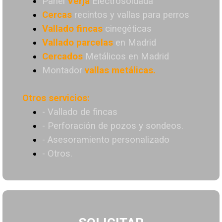
Panel
Verja
Electrosoldada
Cercas
recintos y vallas para perros
Vallado
fincas
cinegéticas
Vallado
parcelas
en Madrid
Cercados
Metálicos en Madrid
Montador
vallas metálicas.
Otros servicios:
- Vallado de fincas
- Perforación de pozos y sondeos.
- Asesoramiento personalizado
- Otros.