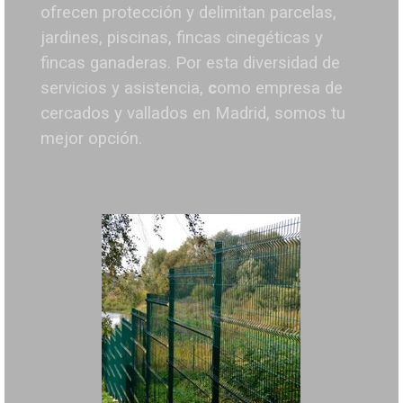
ofrecen protección y delimitan parcelas,
jardines, piscinas, fincas cinegéticas y
fincas ganaderas.
Por esta diversidad de
servicios y asistencia,
c
omo empresa de
cercados y vallados en Madrid, somos tu
mejor opción.