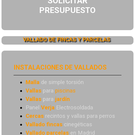
SOLICITAR
PRESUPUESTO
VALLADO DE FINCAS Y PARCELAS
INSTALACIONES DE VALLADOS
Malla
de simple torsión
Vallas
para
piscinas
Vallas
para
jardín
Panel
Verja
Electrosoldada
Cercas
recintos y vallas para perros
Vallado
fincas
cinegéticas
Vallado
parcelas
en Madrid