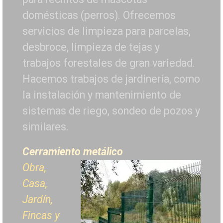
domésticas (perros). Ofrecemos
servicios de limpieza para parcelas,
desbroce, limpieza de tejas y
trabajos forestales de
gran variedad.
Hacemos trabajos de jardinería, como
la instalación y mantenimiento de
sistemas de riego, sondeo de pozos y
similares.
Cerramiento metálico
Obra,
Casa,
Jardín,
Fincas y