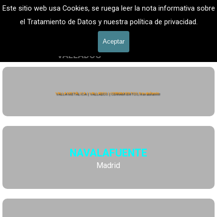
Vaya al Contenido
VALLADOS METALICOS MADRID - VALLADO DE 
Este sitio web usa Cookies, se ruega leer la nota informativa sobre
FINCAS
Valla Hercules, Vallado de fincas
el Tratamiento de Datos y nuestra política de privacidad.
Saltar menú
601 900 178
Aceptar
VALLADOS
Valla Hércules
VALLA METÁLICA | VALLADOS | CERRAMIENTOS, Navalafuente
NAVALAFUENTE
Madrid